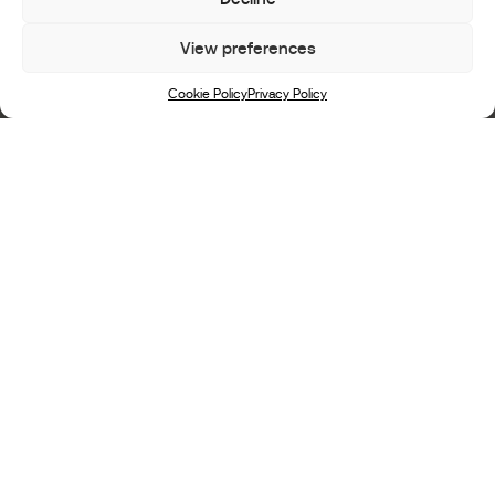
View preferences
Scroll
Cookie Policy
Privacy Policy
Naissance 18/11/1994 - Country Allemagne
KENDRA CLARICIA BRINKOP
Kendra Claricia Brinkop
est une cavalière allemande
de saut d’obstacles extrêmement talentueuse qui a
Marcus
débuté sa carrière sous la guidance de
Ehning
, l’un des cavaliers les plus respectés au
monde. Sous son mentorat, Kendra a acquis une
expérience inestimable, s’est imposée au niveau
national et a développé la précision et la constance